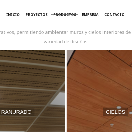
REVESTIMIENTOS
INICIO
PROYECTOS
PRODUCTOS
EMPRESA
CONTACTO
tivos, permitiendo ambientar muros y cielos interiores de 
variedad de diseños.
RANURADO
CIELOS