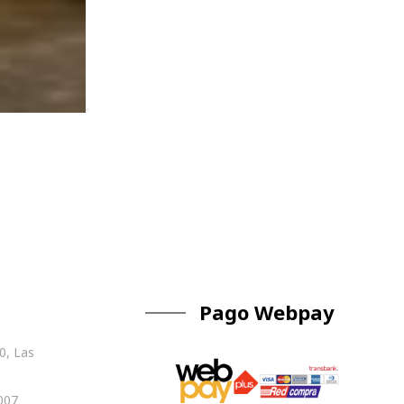
Pago Webpay
0, Las
007