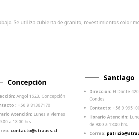
abajo. Se utiliza cubierta de granito, revestimientos color m
Santiago
Concepción
Dirección:
El Dante 420
ección:
Angol 1523, Concepción
Condes
ntacto :
+56 9 81367170
Contacto:
+56 9 99510
rario Atención:
Lunes a Viernes
Horario Atención:
Lune
9:00 a 18:00 hrs
de 9:00 a 18:00 hrs.
rreo:
contacto@strauss.cl
Correo:
patricio@strau