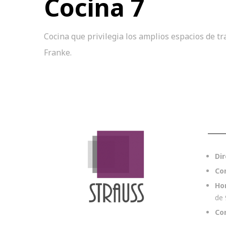
Cocina 7
Cocina que privilegia los amplios espacios de tr
Franke.
Dir
Co
Ho
de 
Co