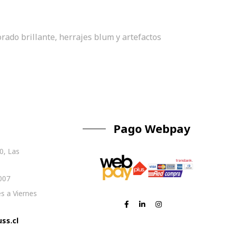
orado brillante, herrajes blum y artefactos
Pago Webpay
0, Las
007
s a Viernes
ss.cl