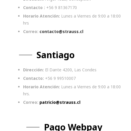
Contacto :
+56 9 81367170
Horario Atención:
Lunes a Viernes de 9:00 a 18:00
hrs
Correo:
contacto@strauss.cl
Santiago
Dirección:
El Dante 4200, Las Condes
Contacto:
+56 9 99510007
Horario Atención:
Lunes a Viernes de 9:00 a 18:00
hrs.
Correo:
patricio@strauss.cl
Pago Webpay