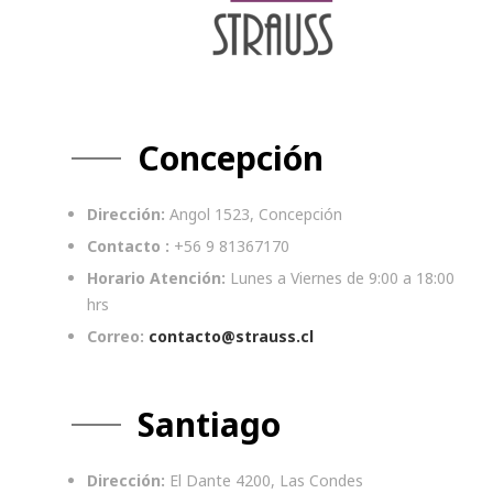
Concepción
Dirección:
Angol 1523, Concepción
Contacto :
+56 9 81367170
Horario Atención:
Lunes a Viernes de 9:00 a 18:00
hrs
Correo:
contacto@strauss.cl
Santiago
Dirección:
El Dante 4200, Las Condes