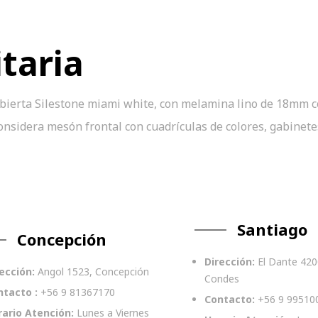
itaria
ubierta Silestone miami white, con melamina lino de 18mm 
nsidera mesón frontal con cuadrículas de colores, gabinetes
Santiago
Concepción
Dirección:
El Dante 420
ección:
Angol 1523, Concepción
Condes
ntacto :
+56 9 81367170
Contacto:
+56 9 99510
rario Atención:
Lunes a Viernes