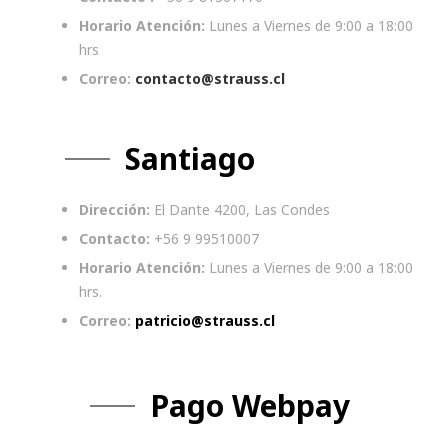
Horario Atención:
Lunes a Viernes de 9:00 a 18:00
hrs
Correo:
contacto@strauss.cl
Santiago
Dirección:
El Dante 4200, Las Condes
Contacto:
+56 9 99510007
Horario Atención:
Lunes a Viernes de 9:00 a 18:00
hrs.
Correo:
patricio@strauss.cl
Pago Webpay