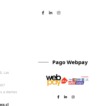
Pago Webpay
0, Las
007
s a Viernes
ss.cl