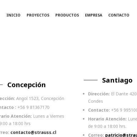
INICIO
PROYECTOS
PRODUCTOS
EMPRESA
CONTACTO
Santiago
Concepción
Dirección:
El Dante 420
ección:
Angol 1523, Concepción
Condes
ntacto :
+56 9 81367170
Contacto:
+56 9 99510
rario Atención:
Lunes a Viernes
Horario Atención:
Lune
9:00 a 18:00 hrs
de 9:00 a 18:00 hrs.
rreo:
contacto@strauss.cl
Correo:
patricio@strau