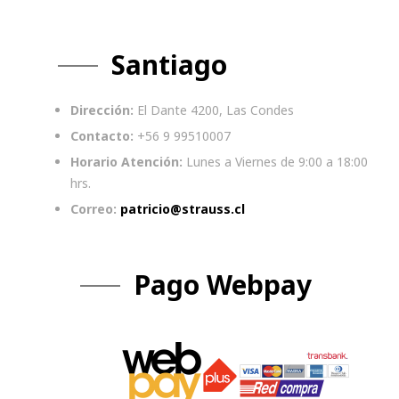
Santiago
Dirección:
El Dante 4200, Las Condes
Contacto:
+56 9 99510007
Horario Atención:
Lunes a Viernes de 9:00 a 18:00
hrs.
Correo:
patricio@strauss.cl
Pago Webpay