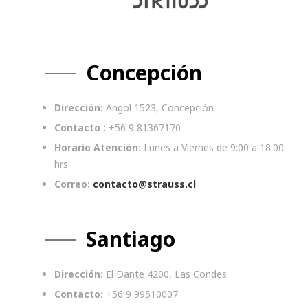
Concepción
Dirección:
Angol 1523, Concepción
Contacto :
+56 9 81367170
Horario Atención:
Lunes a Viernes de 9:00 a 18:00
hrs
Correo:
contacto@strauss.cl
Santiago
Dirección:
El Dante 4200, Las Condes
Contacto:
+56 9 99510007